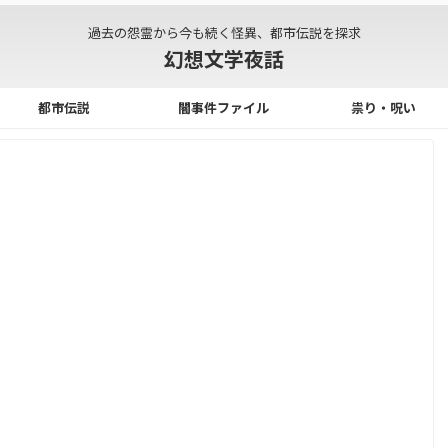
過去の怨霊から今も続く怪異、都市伝説を探求
幻想文学夜話
都市伝説
闇事件ファイル
祟り・呪い