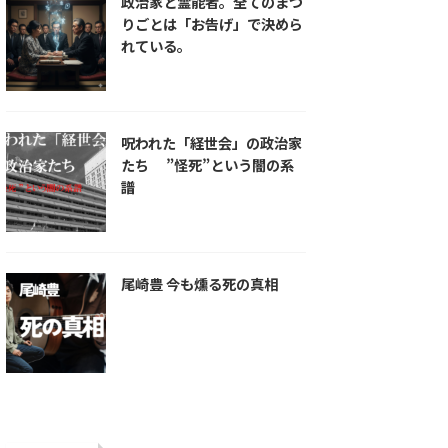
政治家と霊能者。全てのまつ
りごとは「お告げ」で決めら
れている。
呪われた「経世会」の政治家
たち ”怪死”という闇の系
譜
尾崎豊 今も燻る死の真相