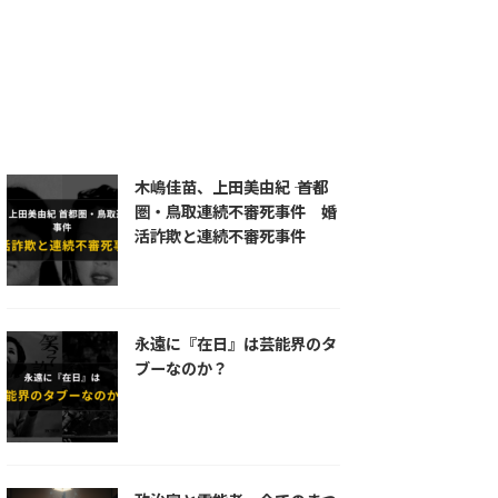
統一教会
練炭自殺
羅刹王
自殺
芦屋道満
蘆屋道満
道満
長岡京
陰陽師
首塚
木嶋佳苗、上田美由紀 ―― 首都
圏・鳥取連続不審死事件 婚
活詐欺と連続不審死事件
永遠に『在日』は芸能界のタ
ブーなのか？