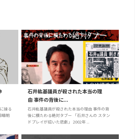
神
石井紘基議員が殺された本当の理
由 事件の背後に...
に操る
石井紘基議員が殺された本当の理由 事件の背
倍晴明
後に横たわる絶対タブー 「石井さんの スタン
ドプレイが招いた悲劇」 2002年 ...