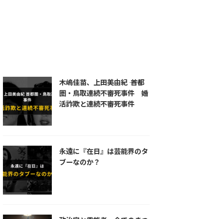
統一教会
練炭自殺
羅刹王
自殺
芦屋道満
蘆屋道満
道満
長岡京
陰陽師
首塚
木嶋佳苗、上田美由紀 ―― 首都
圏・鳥取連続不審死事件 婚
活詐欺と連続不審死事件
永遠に『在日』は芸能界のタ
ブーなのか？