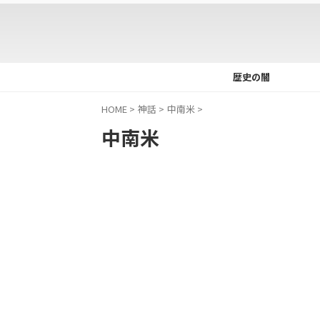
歴史の闇
HOME
>
神話
>
中南米
>
中南米