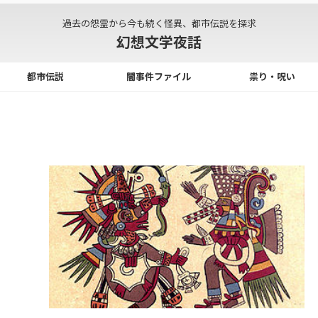
過去の怨霊から今も続く怪異、都市伝説を探求
幻想文学夜話
都市伝説
闇事件ファイル
祟り・呪い