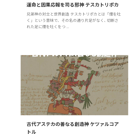
運命と因果応報を司る邪神 テスカトリポカ
兄弟神の対立と世界創造 テスカトリポカとは「煙を吐
く」という意味で、その名の通り片足がなく､ 切断さ
れた足に煙を吐くをつ ...
古代アステカの善なる創造神 ケツァルコア
トル