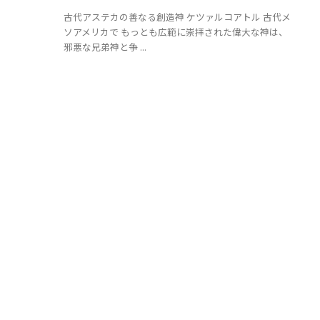
古代アステカの善なる創造神 ケツァルコアトル 古代メ
ソアメリカで もっとも広範に崇拝された偉大な神は、
邪悪な兄弟神と争 ...