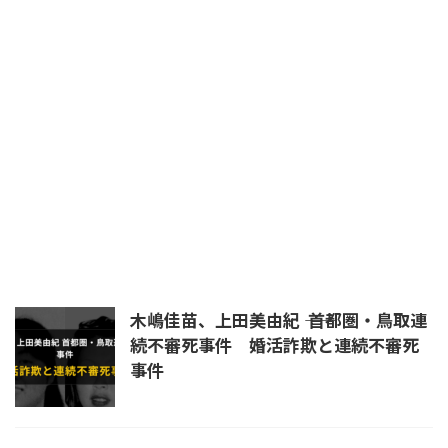
平将門
日本書紀
晴明
暗殺
未解決
未解決事件
杉沢村
殺生院キアラ
民主党
浄蔵
皇室
真田幸村
真言立川詠天流
石井紘基
福島第一原発
秦道満
立川流
統一教会
練炭自殺
羅刹王
自殺
芦屋道満
蘆屋道満
道満
長岡京
陰陽師
首塚
木嶋佳苗、上田美由紀 ―― 首都圏・鳥取連
続不審死事件 婚活詐欺と連続不審死
事件