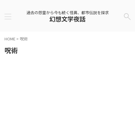
過去の怨霊から今も続く怪異、都市伝説を探求
幻想文学夜話
HOME
>
呪術
呪術