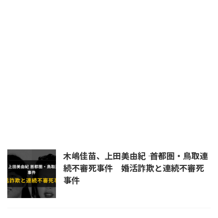
平将門
日本書紀
晴明
暗殺
未解決
未解決事件
杉沢村
殺生院キアラ
民主党
浄蔵
皇室
真田幸村
真言立川詠天流
石井紘基
福島第一原発
秦道満
立川流
統一教会
練炭自殺
羅刹王
自殺
芦屋道満
蘆屋道満
道満
長岡京
陰陽師
首塚
木嶋佳苗、上田美由紀 ―― 首都圏・鳥取連
続不審死事件 婚活詐欺と連続不審死
事件