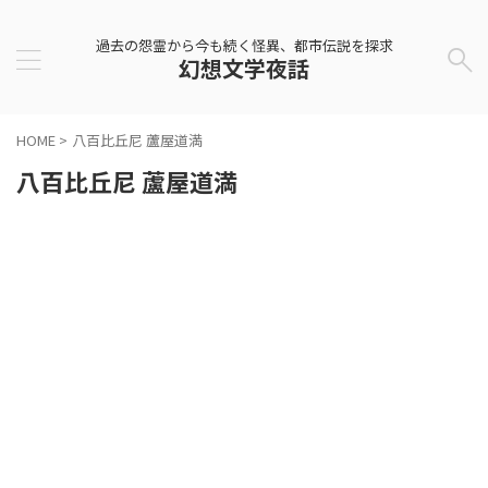
過去の怨霊から今も続く怪異、都市伝説を探求
幻想文学夜話
HOME
>
八百比丘尼 蘆屋道満
八百比丘尼 蘆屋道満