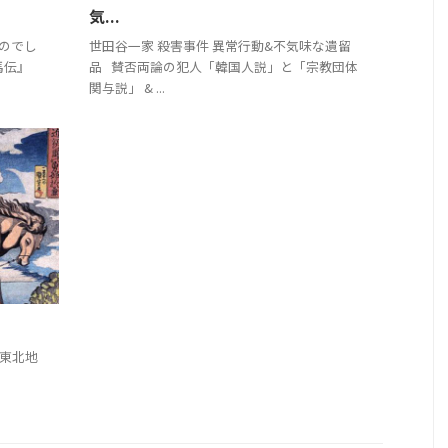
気...
のでし
世田谷一家 殺害事件 異常行動&不気味な遺留
馬伝』
品 賛否両論の犯人「韓国人説」と「宗教団体
関与説」 & ...
 東北地