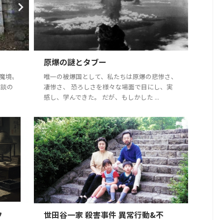
原爆の謎とタブー
“魔境〟
唯一の被爆国として、私たちは原爆の悲惨さ、
験談の
凄惨さ、 恐ろしさを様々な場面で目にし、実
感し、学んできた。 だが、もしかした ...
フ
世田谷一家 殺害事件 異常行動&不