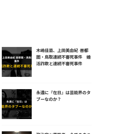
統一教会
練炭自殺
羅刹王
自殺
芦屋道満
蘆屋道満
道満
長岡京
陰陽師
首塚
木嶋佳苗、上田美由紀 ―― 首都
圏・鳥取連続不審死事件 婚
活詐欺と連続不審死事件
永遠に『在日』は芸能界のタ
ブーなのか？