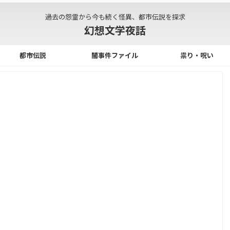
過去の怨霊から今も続く怪異、都市伝説を探求
幻想文学夜話
都市伝説
闇事件ファイル
祟り・呪い