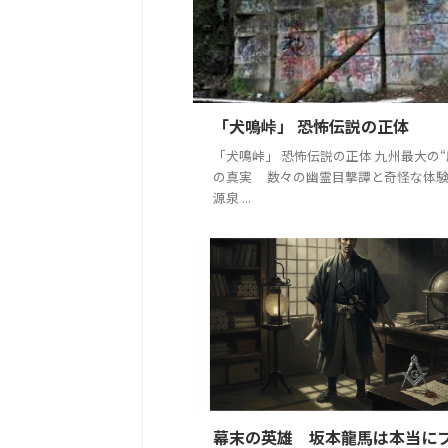
「犬鳴峠」 恐怖伝説の正体
「犬鳴峠」 恐怖伝説の正体 九州最大の
の真実 数々の幽霊目撃譚と奇怪な体
源泉 ...
幕末の英雄 坂本龍馬は本当に