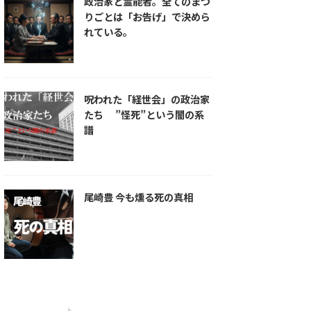
政治家と霊能者。全てのまつ
りごとは「お告げ」で決めら
れている。
呪われた「経世会」の政治家
たち ”怪死”という闇の系
譜
尾崎豊 今も燻る死の真相