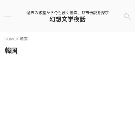
過去の怨霊から今も続く怪異、都市伝説を探求
幻想文学夜話
HOME
>
韓国
韓国