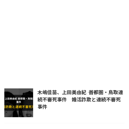
平将門
日本書紀
晴明
暗殺
未解決
未解決事件
杉沢村
殺生院キアラ
民主党
浄蔵
皇室
真田幸村
真言立川詠天流
石井紘基
福島第一原発
秦道満
立川流
統一教会
練炭自殺
羅刹王
自殺
芦屋道満
蘆屋道満
道満
長岡京
陰陽師
首塚
木嶋佳苗、上田美由紀 ―― 首都圏・鳥取連
続不審死事件 婚活詐欺と連続不審死
事件