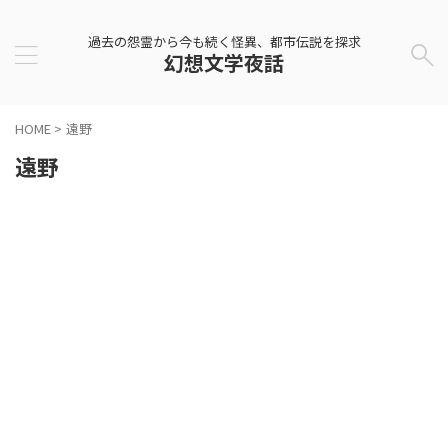
過去の怨霊から今も続く怪異、都市伝説を探求
幻想文学夜話
HOME
>
遠野
遠野