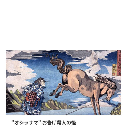
"オシラサマ" お告げ殺人の怪