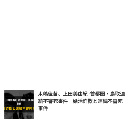
平将門
日本書紀
晴明
暗殺
未解決
未解決事件
杉沢村
殺生院キアラ
民主党
浄蔵
皇室
真田幸村
真言立川詠天流
石井紘基
福島第一原発
秦道満
立川流
統一教会
練炭自殺
羅刹王
自殺
芦屋道満
蘆屋道満
道満
長岡京
陰陽師
首塚
木嶋佳苗、上田美由紀 ―― 首都圏・鳥取連
続不審死事件 婚活詐欺と連続不審死
事件