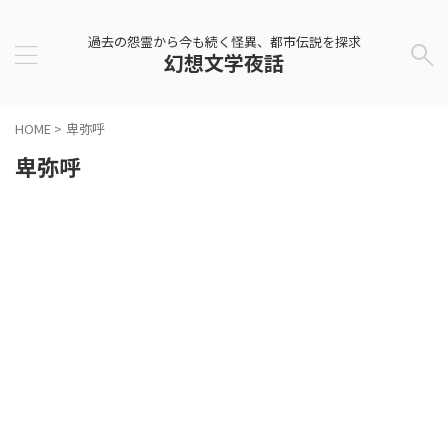
過去の怨霊から今も続く怪異、都市伝説を探求
幻想文学夜話
HOME
>
卑弥呼
卑弥呼