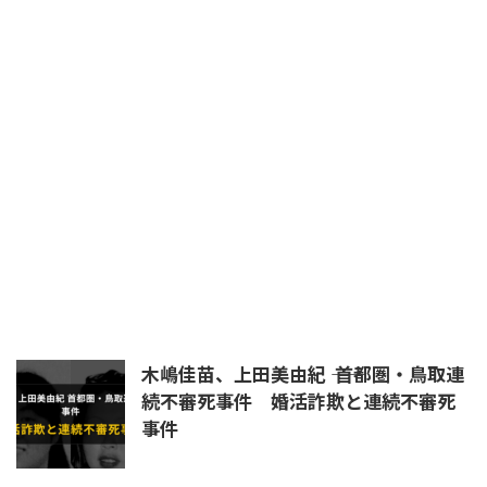
国松長官狙撃事件
天草四郎
安倍晋三
安倍晴明
平将門
日本書紀
晴明
暗殺
未解決
未解決事件
杉沢村
殺生院キアラ
民主党
浄蔵
皇室
真田幸村
真言立川詠天流
石井紘基
福島第一原発
秦道満
立川流
統一教会
練炭自殺
羅刹王
自殺
芦屋道満
蘆屋道満
道満
長岡京
陰陽師
首塚
木嶋佳苗、上田美由紀 ―― 首都圏・鳥取連
続不審死事件 婚活詐欺と連続不審死
事件