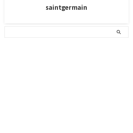
saintgermain
タグ
fate
fgo
アマテラス
ケツァルコアトル
タブー
テスカトリポカ
ナンペイ
プチエンジェル事件
ワラビ採り殺人事件
京都
八王子
八王子スーパーナンペイ事件
八百比丘尼
吉里弘太郎
国松長官狙撃事件
天草四郎
安倍晋三
安倍晴明
平将門
日本書紀
晴明
暗殺
未解決