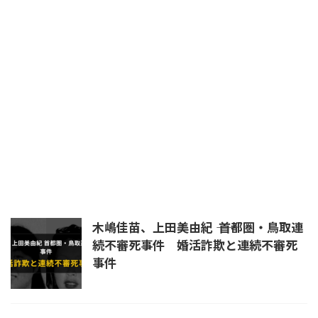
平将門
日本書紀
晴明
暗殺
未解決
未解決事件
杉沢村
殺生院キアラ
民主党
浄蔵
皇室
真田幸村
真言立川詠天流
石井紘基
福島第一原発
秦道満
立川流
統一教会
練炭自殺
羅刹王
自殺
芦屋道満
蘆屋道満
道満
長岡京
陰陽師
首塚
木嶋佳苗、上田美由紀 ―― 首都圏・鳥取連
続不審死事件 婚活詐欺と連続不審死
事件