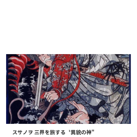
スサノヲ 三界を旅する〝異貌の神"