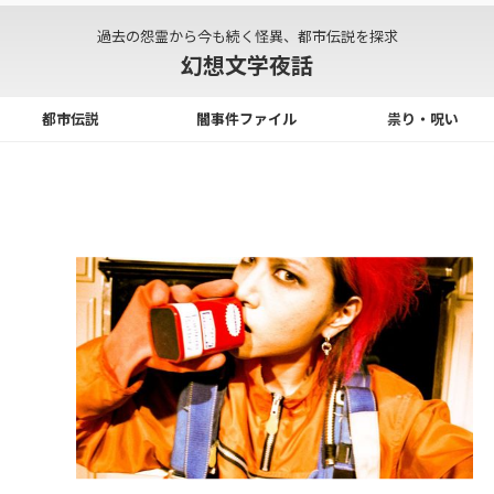
過去の怨霊から今も続く怪異、都市伝説を探求
幻想文学夜話
都市伝説
闇事件ファイル
祟り・呪い