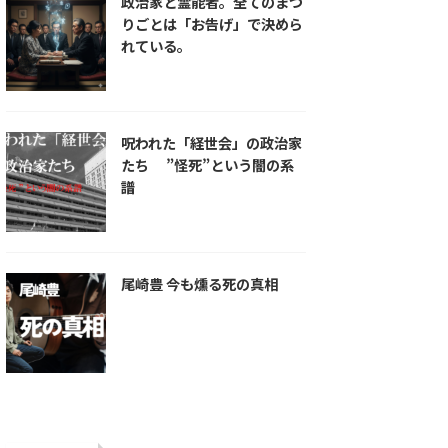
政治家と霊能者。全てのまつ
りごとは「お告げ」で決めら
れている。
呪われた「経世会」の政治家
たち ”怪死”という闇の系
譜
尾崎豊 今も燻る死の真相