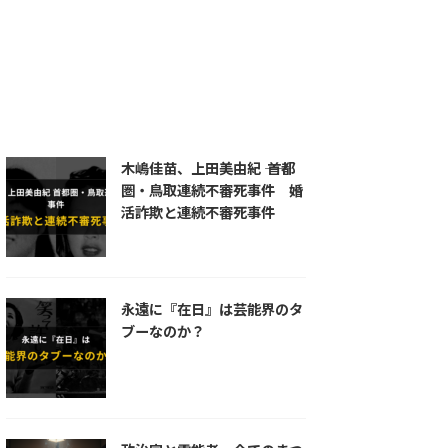
統一教会
練炭自殺
羅刹王
自殺
芦屋道満
蘆屋道満
道満
長岡京
陰陽師
首塚
木嶋佳苗、上田美由紀 ―― 首都
圏・鳥取連続不審死事件 婚
活詐欺と連続不審死事件
永遠に『在日』は芸能界のタ
ブーなのか？