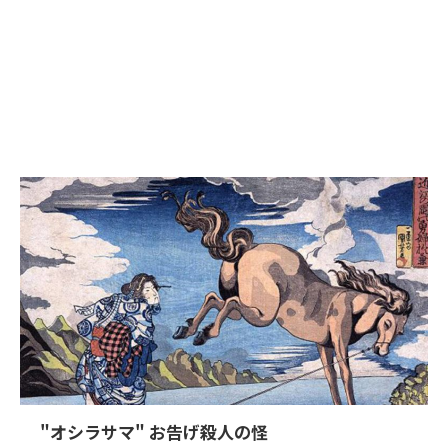
"オシラサマ" お告げ殺人の怪