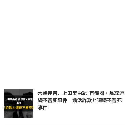
平将門
日本書紀
晴明
暗殺
未解決
未解決事件
杉沢村
殺生院キアラ
民主党
浄蔵
皇室
真田幸村
真言立川詠天流
石井紘基
福島第一原発
秦道満
立川流
統一教会
練炭自殺
羅刹王
自殺
芦屋道満
蘆屋道満
道満
長岡京
陰陽師
首塚
木嶋佳苗、上田美由紀 ―― 首都圏・鳥取連
続不審死事件 婚活詐欺と連続不審死
事件